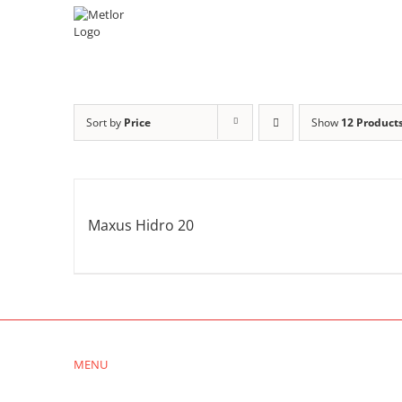
Skip
to
content
Sort by
Price
Show
12 Product
Maxus Hidro 20
MENU