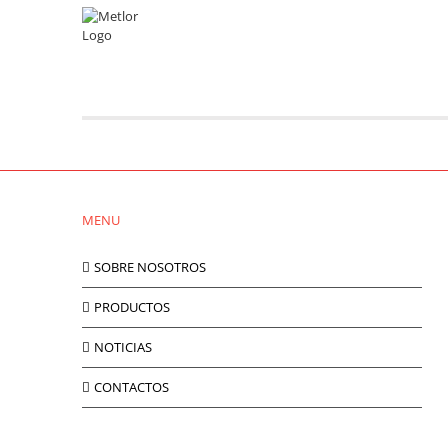
Skip
to
Cubo Mágico – Viseu
content
O Grupo Metlor vai [...]
MENU
SOBRE NOSOTROS
PRODUCTOS
NOTICIAS
CONTACTOS