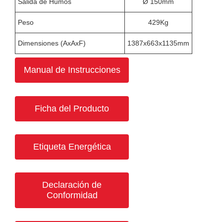
Salida de Humos
Ø 150mm
Peso
429Kg
Dimensiones (AxAxF)
1387x663x1135mm
Manual de Instrucciones
Ficha del Producto
Etiqueta Energética
Declaración de
Conformidad