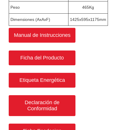
Peso
465Kg
Dimensiones (AxAxF)
1425x595x1175mm
Manual de Instrucciones
Ficha del Producto
Etiqueta Energética
Declaración de
Conformidad