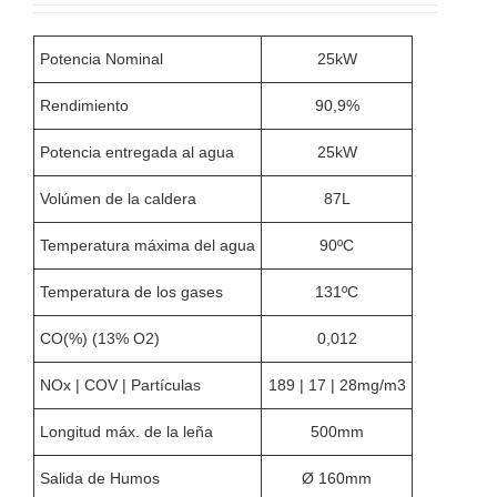
Potencia Nominal
25kW
Rendimiento
90,9%
Potencia entregada al agua
25kW
Volúmen de la caldera
87L
Temperatura máxima del agua
90ºC
Temperatura de los gases
131ºC
CO(%) (13% O2)
0,012
NOx | COV | Partículas
189 | 17 | 28mg/m3
Longitud máx. de la leña
500mm
Salida de Humos
Ø 160mm