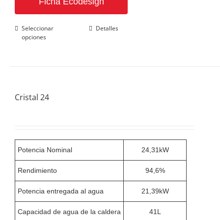
Ficha Ecodesign
Este
Seleccionar
Detalles
opciones
producto
tiene
múltiples
variantes.
Las
opciones
se
Cristal 24
pueden
elegir
en
la
página
de
Potencia Nominal
24,31kW
producto
Rendimiento
94,6%
Potencia entregada al agua
21,39kW
Capacidad de agua de la caldera
41L