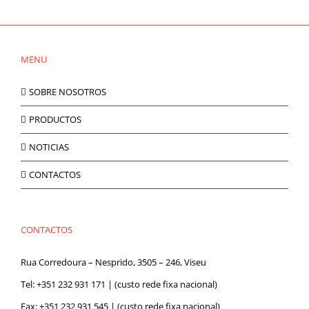
Las
opciones
se
pueden
MENU
elegir
en
la
SOBRE NOSOTROS
página
de
PRODUCTOS
producto
NOTICIAS
CONTACTOS
CONTACTOS
Rua Corredoura – Nesprido, 3505 – 246, Viseu
Tel:
+351 232 931 171
| (custo rede fixa nacional)
Fax: +351 232 931 545 | (custo rede fixa nacional)