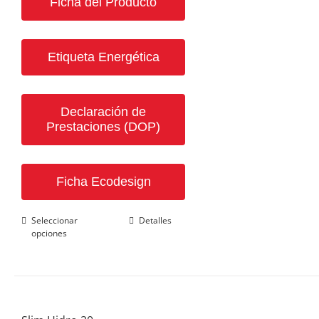
Ficha del Producto
Etiqueta Energética
Declaración de
Prestaciones (DOP)
Ficha Ecodesign
Este
Seleccionar
Detalles
opciones
producto
tiene
múltiples
variantes.
Las
opciones
se