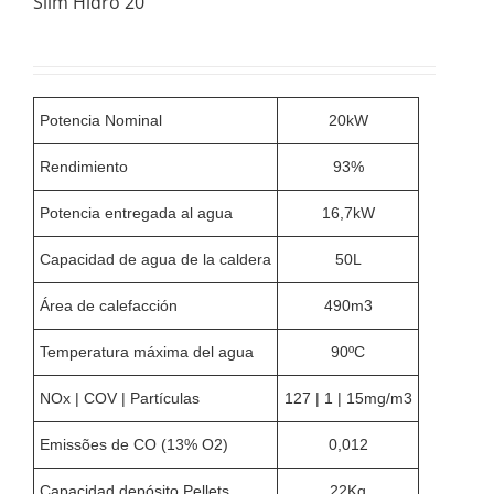
Slim Hidro 20
pueden
elegir
en
la
página
de
Potencia Nominal
20kW
producto
Rendimiento
93%
Potencia entregada al agua
16,7kW
Capacidad de agua de la caldera
50L
Área de calefacción
490m3
Temperatura máxima del agua
90ºC
NOx | COV | Partículas
127 | 1 | 15mg/m3
Emissões de CO (13% O2)
0,012
Capacidad depósito Pellets
22Kg