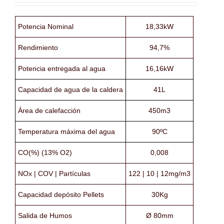
Potencia Nominal
18,33kW
Rendimiento
94,7%
Potencia entregada al agua
16,16kW
Capacidad de agua de la caldera
41L
Área de calefacción
450m3
Temperatura máxima del agua
90ºC
CO(%) (13% O2)
0,008
NOx | COV | Partículas
122 | 10 | 12mg/m3
Capacidad depósito Pellets
30Kg
Salida de Humos
Ø 80mm