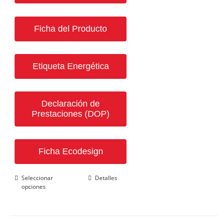
Ficha del Producto
Etiqueta Energética
Declaración de
Prestaciones (DOP)
Ficha Ecodesign
Este
Seleccionar
Detalles
opciones
producto
tiene
múltiples
variantes.