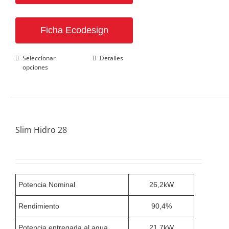
Ficha Ecodesign
Este
Seleccionar
Detalles
opciones
producto
tiene
múltiples
variantes.
Las
opciones
se
Slim Hidro 28
pueden
elegir
en
la
página
de
Potencia Nominal
26,2kW
producto
Rendimiento
90,4%
Potencia entregada al agua
21,7kW