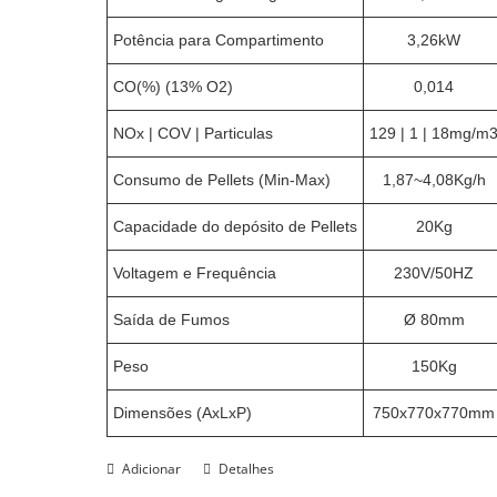
Potência para Compartimento
3,26kW
CO(%) (13% O2)
0,014
NOx | COV | Particulas
129 | 1 | 18mg/m
Consumo de Pellets (Min-Max)
1,87~4,08Kg/h
Capacidade do depósito de Pellets
20Kg
Voltagem e Frequência
230V/50HZ
Saída de Fumos
Ø 80mm
Peso
150Kg
Dimensões (AxLxP)
750x770x770mm
Adicionar
Detalhes