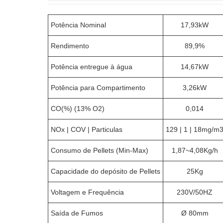
Potência Nominal
17,93kW
Rendimento
89,9%
Potência entregue à água
14,67kW
Potência para Compartimento
3,26kW
CO(%) (13% O2)
0,014
NOx | COV | Particulas
129 | 1 | 18mg/m
Consumo de Pellets (Min-Max)
1,87~4,08Kg/h
Capacidade do depósito de Pellets
25Kg
Voltagem e Frequência
230V/50HZ
Saída de Fumos
Ø 80mm