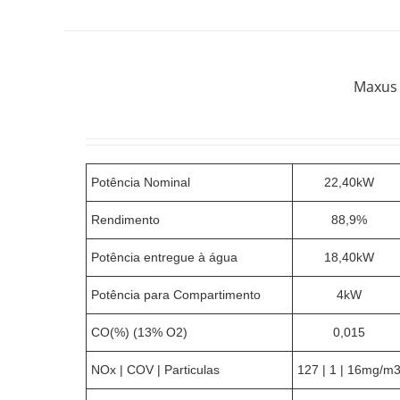
Maxus 
Potência Nominal
22,40kW
Rendimento
88,9%
Potência entregue à água
18,40kW
Potência para Compartimento
4kW
CO(%) (13% O2)
0,015
NOx | COV | Particulas
127 | 1 | 16mg/m