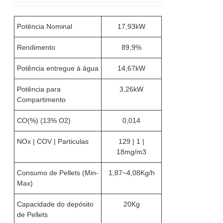
Potência Nominal
17,93kW
Rendimento
89,9%
Potência entregue à água
14,67kW
Potência para
3,26kW
Compartimento
CO(%) (13% O2)
0,014
NOx | COV | Particulas
129 | 1 |
18mg/m3
Consumo de Pellets (Min-
1,87~4,08Kg/h
Max)
Capacidade do depósito
20Kg
de Pellets