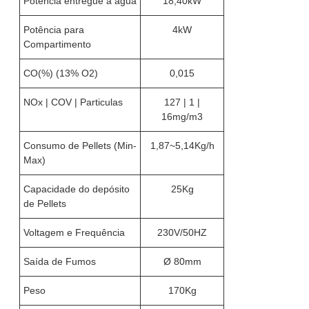
Potência entregue à água
18,40kW
Potência para
4kW
Compartimento
CO(%) (13% O2)
0,015
NOx | COV | Particulas
127 | 1 |
16mg/m3
Consumo de Pellets (Min-
1,87~5,14Kg/h
Max)
Capacidade do depósito
25Kg
de Pellets
Voltagem e Frequência
230V/50HZ
Saída de Fumos
Ø 80mm
Peso
170Kg