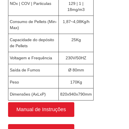
NOx | COV | Particulas
129 | 1 |
18mg/m3
Consumo de Pellets (Min-
1,87~4,08Kg/h
Max)
Capacidade do depósito
25Kg
de Pellets
Voltagem e Frequência
230V/50HZ
Saída de Fumos
Ø 80mm
Peso
170Kg
Dimensões (AxLxP)
820x940x790mm
Manual de Instruções