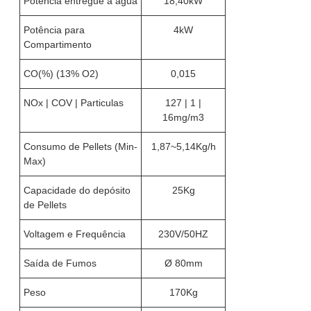
Potência entregue à água
18,40kW
Potência para
4kW
Compartimento
CO(%) (13% O2)
0,015
NOx | COV | Particulas
127 | 1 |
16mg/m3
Consumo de Pellets (Min-
1,87~5,14Kg/h
Max)
Capacidade do depósito
25Kg
de Pellets
Voltagem e Frequência
230V/50HZ
Saída de Fumos
Ø 80mm
Peso
170Kg