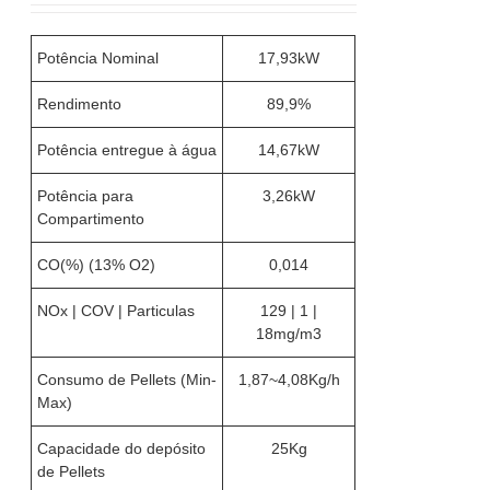
Potência Nominal
17,93kW
Rendimento
89,9%
Potência entregue à água
14,67kW
Potência para
3,26kW
Compartimento
CO(%) (13% O2)
0,014
NOx | COV | Particulas
129 | 1 |
18mg/m3
Consumo de Pellets (Min-
1,87~4,08Kg/h
Max)
Capacidade do depósito
25Kg
de Pellets