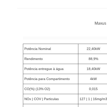
Maxus 
Potência Nominal
22,40kW
Rendimento
88,9%
Potência entregue à água
18,40kW
Potência para Compartimento
4kW
CO(%) (13% O2)
0,015
NOx | COV | Particulas
127 | 1 | 16mg/m