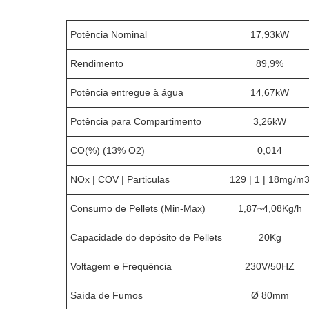
Potência Nominal
17,93kW
Rendimento
89,9%
Potência entregue à água
14,67kW
Potência para Compartimento
3,26kW
CO(%) (13% O2)
0,014
NOx | COV | Particulas
129 | 1 | 18mg/m
Consumo de Pellets (Min-Max)
1,87~4,08Kg/h
Capacidade do depósito de Pellets
20Kg
Voltagem e Frequência
230V/50HZ
Saída de Fumos
Ø 80mm