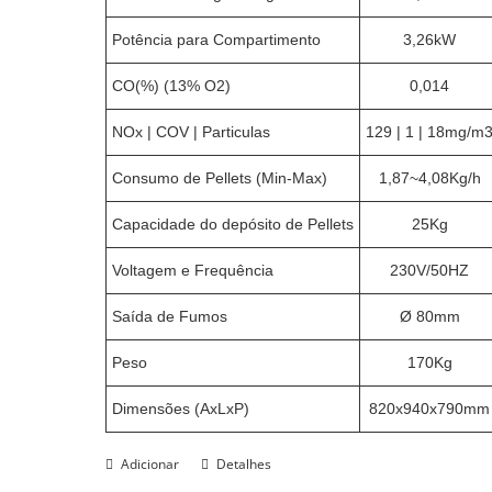
Potência para Compartimento
3,26kW
CO(%) (13% O2)
0,014
NOx | COV | Particulas
129 | 1 | 18mg/m
Consumo de Pellets (Min-Max)
1,87~4,08Kg/h
Capacidade do depósito de Pellets
25Kg
Voltagem e Frequência
230V/50HZ
Saída de Fumos
Ø 80mm
Peso
170Kg
Dimensões (AxLxP)
820x940x790mm
Adicionar
Detalhes