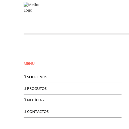
Skip
to
Catálogo 25/26
content
Já está disponível o [...]
MENU
SOBRE NÓS
PRODUTOS
NOTÍCIAS
CONTACTOS