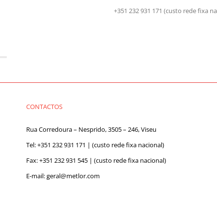
+351 232 931 171 (custo rede fix
CONTACTOS
Rua Corredoura – Nesprido, 3505 – 246, Viseu
Tel:
+351 232 931 171
| (custo rede fixa nacional)
Fax: +351 232 931 545 | (custo rede fixa nacional)
E-mail:
geral@metlor.com