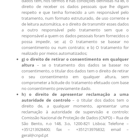
dados tem, nos termos e nas condições definidas na lei, o
direito de receber os dados pessoais que lhe digam
respeito e que tenha fornecido a um responsável pelo
tratamento, num formato estruturado, de uso corrente e
de leitura automática, e o direito de transmitir esses dados
a outro responsável pelo tratamento sem que o
responsável a quem os dados pessoais foram fornecidos o
possa impedir, se: a) O tratamento se basear no
consentimento ou num contrato; e b) O tratamento for
realizado por meios automatizados;
g) o direito de retirar o consentimento em qualquer
altura
– se o tratamento dos dados se basear no
consentimento, o titular dos dados tem o direito de retirar
o seu consentimento em qualquer altura, sem
comprometer a licitude do tratamento efetuado com base
no consentimento previamente dado.
h) o direito de apresentar reclamação a uma
autoridade de controlo
– o titular dos dados tem o
direito de, a qualquer momento, apresentar uma
reclamação à autoridade de supervisão e controlo:
Comissão Nacional de Proteção de Dados (CNPD) – Rua de
São Bento, n.o 148, 3.o, 1200-821 Lisboa; Telefone –
+351213928400; fax – +351213976832; email –
geral@cnpd.pt