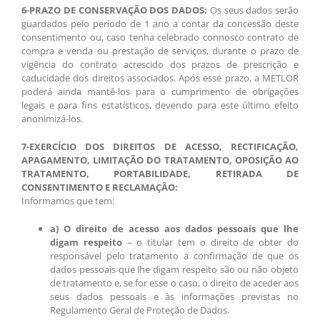
6-PRAZO DE CONSERVAÇÃO DOS DADOS:
Os seus dados serão
guardados pelo período de 1 ano a contar da concessão deste
consentimento ou, caso tenha celebrado connosco contrato de
compra e venda ou prestação de serviços, durante o prazo de
vigência do contrato acrescido dos prazos de prescrição e
caducidade dos direitos associados. Após esse prazo, a METLOR
poderá ainda mantê-los para o cumprimento de obrigações
legais e para fins estatísticos, devendo para este último efeito
anonimizá-los.
7-EXERCÍCIO DOS DIREITOS DE ACESSO, RECTIFICAÇÃO,
APAGAMENTO, LIMITAÇÃO DO TRATAMENTO, OPOSIÇÃO AO
TRATAMENTO, PORTABILIDADE, RETIRADA DE
CONSENTIMENTO E RECLAMAÇÃO:
Informamos que tem:
a) O direito de acesso aos dados pessoais que lhe
digam respeito
– o titular tem o direito de obter do
responsável pelo tratamento a confirmação de que os
dados pessoais que lhe digam respeito são ou não objeto
de tratamento e, se for esse o caso, o direito de aceder aos
seus dados pessoais e às informações previstas no
Regulamento Geral de Proteção de Dados.