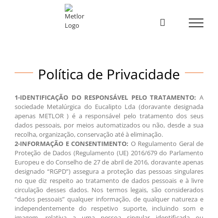
Skip
to
content
Política de Privacidade
1-IDENTIFICAÇÃO DO RESPONSÁVEL PELO TRATAMENTO:
A
sociedade Metalúrgica do Eucalipto Lda (doravante designada
apenas METLOR ) é a responsável pelo tratamento dos seus
dados pessoais, por meios automatizados ou não, desde a sua
recolha, organização, conservação até à eliminação.
2-INFORMAÇÃO E CONSENTIMENTO:
O Regulamento Geral de
Proteção de Dados (Regulamento (UE) 2016/679 do Parlamento
Europeu e do Conselho de 27 de abril de 2016, doravante apenas
designado “RGPD”) assegura a proteção das pessoas singulares
no que diz respeito ao tratamento de dados pessoais e à livre
circulação desses dados. Nos termos legais, são considerados
“dados pessoais” qualquer informação, de qualquer natureza e
independentemente do respetivo suporte, incluindo som e
imagem, relativa a uma pessoa singular identificada ou