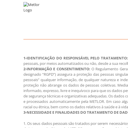
Skip
to
content
1-IDENTIFICAÇÃO DO RESPONSÁVEL PELO TRATAMENTO
pessoais, por meios automatizados ou não, desde a sua recolh
2-INFORMAÇÃO E CONSENTIMENTO:
O Regulamento Geral 
designado “RGPD”) assegura a proteção das pessoas singular
pessoais” qualquer informação, de qualquer natureza e inde
proteção não abrange os dados de pessoas coletivas. Median
informado, expresso, livre e inequívoco para que os dados 
de segurança técnicas e organizativas adequadas. Os dados c
e processados automaticamente pela METLOR. Em caso algum ser
racial ou étnica, bem como os dados relativos à saúde e à vida
3-NECESSIDADE E FINALIDADES DO TRATAMENTO DE DADO
1. Os seus dados pessoais são tratados por serem necessári