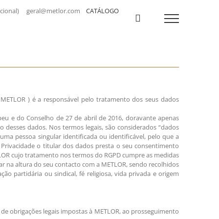
a nacional) geral@metlor.com
CATÁLOGO
 METLOR ) é a responsável pelo tratamento dos seus dados
u e do Conselho de 27 de abril de 2016, doravante apenas
ão desses dados. Nos termos legais, são considerados “dados
a pessoa singular identificada ou identificável, pelo que a
 Privacidade o titular dos dados presta o seu consentimento
METLOR cujo tratamento nos termos do RGPD cumpre as medidas
lar na altura do seu contacto com a METLOR, sendo recolhidos
o partidária ou sindical, fé religiosa, vida privada e origem
o de obrigações legais impostas à METLOR, ao prosseguimento