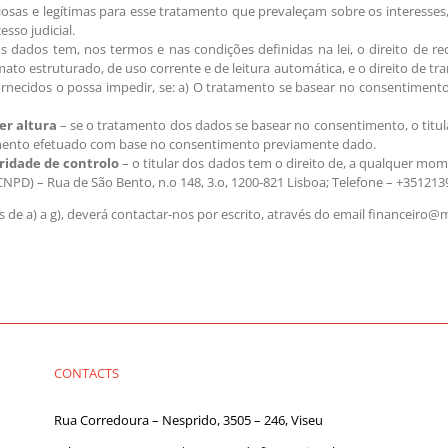
sas e legítimas para esse tratamento que prevaleçam sobre os interesses, d
sso judicial.
os dados tem, nos termos e nas condições definidas na lei, o direito de 
to estruturado, de uso corrente e de leitura automática, e o direito de t
necidos o possa impedir, se: a) O tratamento se basear no consentimento
er altura
– se o tratamento dos dados se basear no consentimento, o titul
amento efetuado com base no consentimento previamente dado.
ridade de controlo
– o titular dos dados tem o direito de, a qualquer mo
NPD) – Rua de São Bento, n.o 148, 3.o, 1200-821 Lisboa; Telefone – +35121
de a) a g), deverá contactar-nos por escrito, através do email financeiro@
CONTACTS
Rua Corredoura – Nesprido, 3505 – 246, Viseu