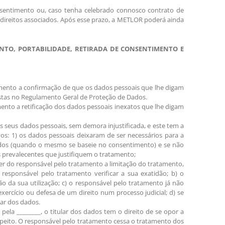
sentimento ou, caso tenha celebrado connosco contrato de
 direitos associados. Após esse prazo, a METLOR poderá ainda
ENTO, PORTABILIDADE, RETIRADA DE CONSENTIMENTO E
tamento a confirmação de que os dados pessoais que lhe digam
vistas no Regulamento Geral de Proteção de Dados.
amento a retificação dos dados pessoais inexatos que lhe digam
 seus dados pessoais, sem demora injustificada, e este tem a
s: 1) os dados pessoais deixaram de ser necessários para a
dados (quando o mesmo se baseie no consentimento) e se não
os prevalecentes que justifiquem o tratamento;
ter do responsável pelo tratamento a limitação do tratamento,
responsável pelo tratamento verificar a sua exatidão; b) o
ão da sua utilização; c) o responsável pelo tratamento já não
xercício ou defesa de um direito num processo judicial; d) se
lar dos dados.
ela ________, o titular dos dados tem o direito de se opor a
peito. O responsável pelo tratamento cessa o tratamento dos