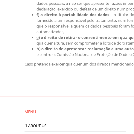
dados pessoais, a não ser que apresente razões imperio
declaração, exercício ou defesa de um direito num proce
f) o direito à portabilidade dos dados
– o titular d
fornecido a um responsável pelo tratamento, num forma
que o responsável a quem os dados pessoais foram for
automatizados;
g) o direito de retirar o consentimento em qualqu
qualquer altura, sem comprometer a licitude do trat
h) o direito de apresentar reclamação a uma auto
e controlo: Comissão Nacional de Proteção de Dados (C
Caso pretenda exercer qualquer um dos direitos mencionados 
MENU
ABOUT US