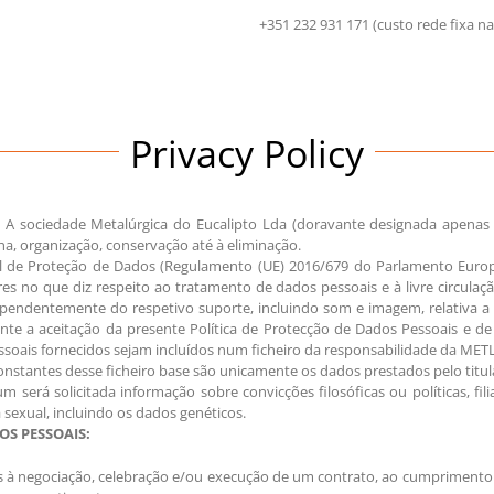
+351 232 931 171 (custo rede fix
Privacy Policy
:
A sociedade Metalúrgica do Eucalipto Lda (doravante designada apenas
a, organização, conservação até à eliminação.
de Proteção de Dados (Regulamento (UE) 2016/679 do Parlamento Europe
es no que diz respeito ao tratamento de dados pessoais e à livre circulaç
pendentemente do respetivo suporte, incluindo som e imagem, relativa a um
te a aceitação da presente Política de Protecção de Dados Pessoais e de
pessoais fornecidos sejam incluídos num ficheiro da responsabilidade da 
onstantes desse ficheiro base são unicamente os dados prestados pelo titu
á solicitada informação sobre convicções filosóficas ou políticas, filiaçã
 sexual, incluindo os dados genéticos.
S PESSOAIS:
os à negociação, celebração e/ou execução de um contrato, ao cumpriment