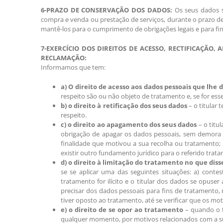
6-PRAZO DE CONSERVAÇÃO DOS DADOS:
Os seus dados s
compra e venda ou prestação de serviços, durante o prazo de
mantê-los para o cumprimento de obrigações legais e para fins
7-EXERCÍCIO DOS DIREITOS DE ACESSO, RECTIFICAÇÃ
RECLAMAÇÃO:
Informamos que tem:
a) O direito de acesso aos dados pessoais que lhe 
respeito são ou não objeto de tratamento e, se for ess
b) o direito à retificação dos seus dados
– o titular 
respeito.
c) o direito ao apagamento dos seus dados
– o titu
obrigação de apagar os dados pessoais, sem demora i
finalidade que motivou a sua recolha ou tratamento;
existir outro fundamento jurídico para o referido trat
d) o direito à limitação do tratamento no que disse
se se aplicar uma das seguintes situações: a) conte
tratamento for ilícito e o titular dos dados se opuser
precisar dos dados pessoais para fins de tratamento, m
tiver oposto ao tratamento, até se verificar que os mo
e) o direito de se opor ao tratamento
– quando o tr
qualquer momento, por motivos relacionados com a sua