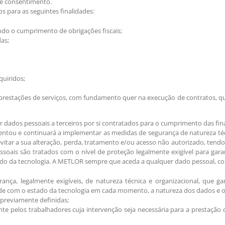
de consentimento.
s para as seguintes finalidades:
do o cumprimento de obrigações fiscais;
as;
quiridos;
prestações de serviços, com fundamento quer na execução de contratos, quer
ados pessoais a terceiros por si contratados para o cumprimento das fina
ou e continuará a implementar as medidas de segurança de natureza técni
vitar a sua alteração, perda, tratamento e/ou acesso não autorizado, tend
soais são tratados com o nível de proteção legalmente exigível para garan
ado da tecnologia. A METLOR sempre que aceda a qualquer dado pessoal, c
nça, legalmente exigíveis, de natureza técnica e organizacional, que ga
e com o estado da tecnologia em cada momento, a natureza dos dados e os 
s previamente definidas;
nte pelos trabalhadores cuja intervenção seja necessária para a prestação