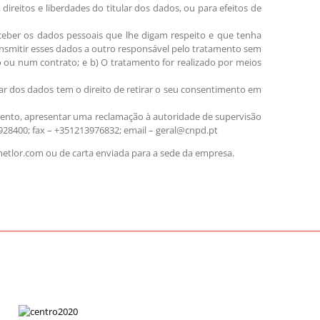
ireitos e liberdades do titular dos dados, ou para efeitos de
receber os dados pessoais que lhe digam respeito e que tenha
ransmitir esses dados a outro responsável pelo tratamento sem
 ou num contrato; e b) O tratamento for realizado por meios
ar dos dados tem o direito de retirar o seu consentimento em
mento, apresentar uma reclamação à autoridade de supervisão
3928400; fax – +351213976832; email – geral@cnpd.pt
metlor.com ou de carta enviada para a sede da empresa.