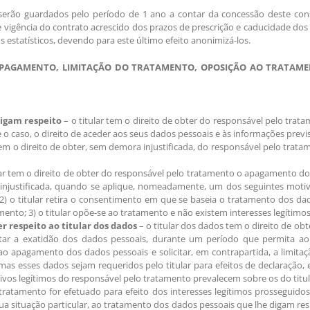
erão guardados pelo período de 1 ano a contar da concessão deste con
 vigência do contrato acrescido dos prazos de prescrição e caducidade dos
 estatísticos, devendo para este último efeito anonimizá-los.
O, APAGAMENTO, LIMITAÇÃO DO TRATAMENTO, OPOSIÇÃO AO TRATAM
digam respeito
– o titular tem o direito de obter do responsável pelo tra
e o caso, o direito de aceder aos seus dados pessoais e às informações pre
tem o direito de obter, sem demora injustificada, do responsável pelo trat
lar tem o direito de obter do responsável pelo tratamento o apagamento dos
njustificada, quando se aplique, nomeadamente, um dos seguintes motivo
 2) o titular retira o consentimento em que se baseia o tratamento dos 
amento; 3) o titular opõe-se ao tratamento e não existem interesses legítim
r respeito ao titular dos dados
– o titular dos dados tem o direito de ob
star a exatidão dos dados pessoais, durante um período que permita ao 
 ao apagamento dos dados pessoais e solicitar, em contrapartida, a limitaç
as esses dados sejam requeridos pelo titular para efeitos de declaração, e
tivos legítimos do responsável pelo tratamento prevalecem sobre os do titu
atamento for efetuado para efeito dos interesses legítimos prosseguidos p
 situação particular, ao tratamento dos dados pessoais que lhe digam res