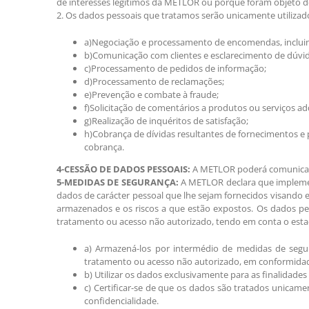
de interesses legítimos da METLOR ou porque foram objeto 
2. Os dados pessoais que tratamos serão unicamente utilizado
a)Negociação e processamento de encomendas, incluin
b)Comunicação com clientes e esclarecimento de dúvid
c)Processamento de pedidos de informação;
d)Processamento de reclamações;
e)Prevenção e combate à fraude;
f)Solicitação de comentários a produtos ou serviços ad
g)Realização de inquéritos de satisfação;
h)Cobrança de dívidas resultantes de fornecimentos e 
cobrança.
4-CESSÃO DE DADOS PESSOAIS:
A METLOR poderá comunicar d
5-MEDIDAS DE SEGURANÇA:
A METLOR declara que implement
dados de carácter pessoal que lhe sejam fornecidos visando e
armazenados e os riscos a que estão expostos. Os dados pes
tratamento ou acesso não autorizado, tendo em conta o est
a) Armazená-los por intermédio de medidas de segura
tratamento ou acesso não autorizado, em conformidad
b) Utilizar os dados exclusivamente para as finalidade
c) Certificar-se de que os dados são tratados unicame
confidencialidade.