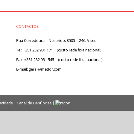
CONTACTOS
Rua Corredoura – Nesprido, 3505 – 246, Viseu
Tel:
+351 232 931 171
| (custo rede fixa nacional)
Fax: +351 232 931 545 | (custo rede fixa nacional)
E-mail:
geral@metlor.com
vacidade
|
Canal de Denúncias
|