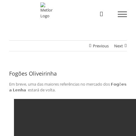
Skip
to
content
Previous
Next
Fogões Oliveirinha
Em breve, uma das maiores referências no mercado dos 𝗙𝗼𝗴õ𝗲𝘀
𝗮 𝗟𝗲𝗻𝗵𝗮 estará de volta.