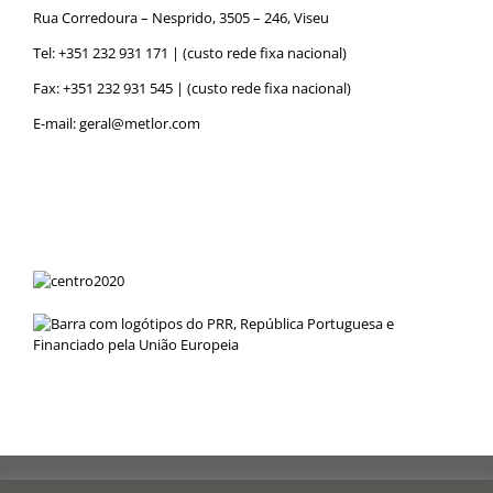
Rua Corredoura – Nesprido, 3505 – 246, Viseu
Tel:
+351 232 931 171
| (custo rede fixa nacional)
Fax: +351 232 931 545 | (custo rede fixa nacional)
E-mail:
geral@metlor.com
Metlor
© 2019 Desenvolvido por
RED
OCEAN
|
Política de