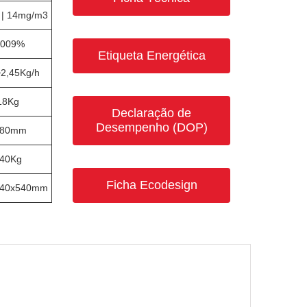
5 | 14mg/m3
,009%
Etiqueta Energética
~2,45Kg/h
18Kg
Declaração de
Desempenho (DOP)
 80mm
40Kg
Ficha Ecodesign
540x540mm