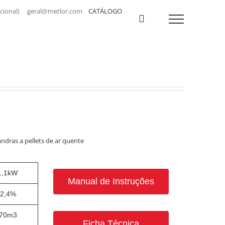
a nacional) geral@metlor.com
CATÁLOGO
ndras a pellets de ar quente
1,1kW
Manual de Instruções
2,4%
70m3
Ficha Técnica