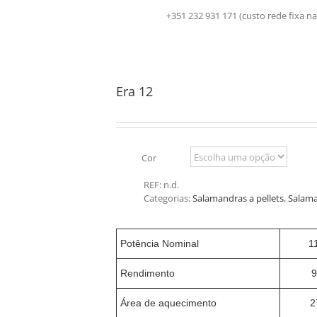
+351 232 931 171 (custo rede fix
Era 12
Cor
REF:
n.d.
Categorias:
Salamandras a pellets
,
Salama
Potência Nominal
1
Rendimento
9
Área de aquecimento
2