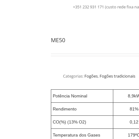
+351 232 931 171 (custo rede fix
ME50
Categorias:
Fogões
,
Fogões tradicionais
Potência Nominal
8,9k
Rendimento
81%
CO(%) (13% O2)
0,12
Temperatura dos Gases
179º