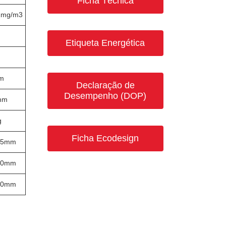
Ficha Técnica
22mg/m3
Etiqueta Energética
m
Declaração de
Desempenho (DOP)
mm
g
Ficha Ecodesign
35mm
70mm
70mm