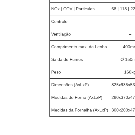
NOx | COV | Particulas
68 | 113 | 
Controlo
–
Ventilação
–
Comprimento max. da Lenha
400m
Saída de Fumos
Ø 150
Peso
160k
Dimensões (AxLxP)
825x935x5
Medidas do Forno (AxLxP)
280x370x4
Medidas da Fornalha (AxLxP)
300x200x4