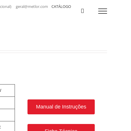
a nacional) geral@metlor.com
CATÁLOGO
W
Manual de Instruções
C