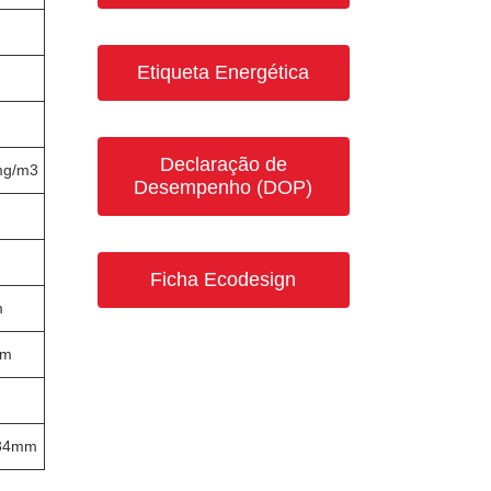
Etiqueta Energética
Declaração de
mg/m3
Desempenho (DOP)
Ficha Ecodesign
m
mm
534mm