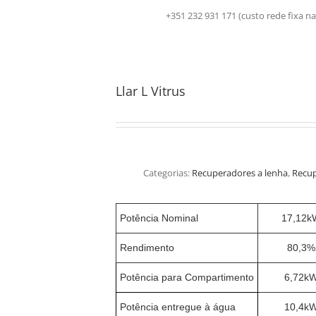
+351 232 931 171 (custo rede fix
Llar L Vitrus
Categorias:
Recuperadores a lenha
,
Recup
Potência Nominal
17,12k
Rendimento
80,3%
Potência para Compartimento
6,72k
Potência entregue à água
10,4k