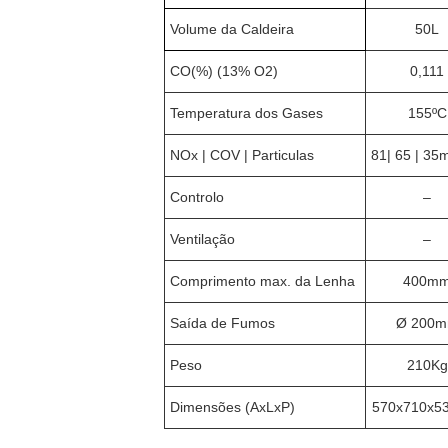
Volume da Caldeira
50L
CO(%) (13% O2)
0,111
Temperatura dos Gases
155ºC
NOx | COV | Particulas
81| 65 | 35
Controlo
–
Ventilação
–
Comprimento max. da Lenha
400m
Saída de Fumos
Ø 200
Peso
210Kg
Dimensões (AxLxP)
570x710x