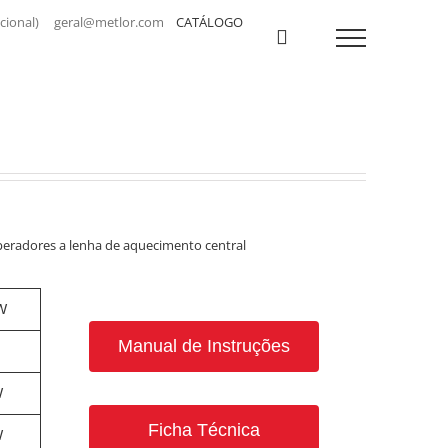
a nacional) geral@metlor.com
CATÁLOGO
eradores a lenha de aquecimento central
W
Manual de Instruções
W
Ficha Técnica
W