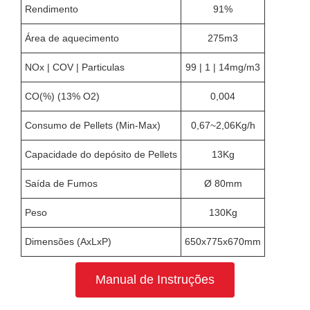
Rendimento
91%
Área de aquecimento
275m3
NOx | COV | Particulas
99 | 1 | 14mg/m3
CO(%) (13% O2)
0,004
Consumo de Pellets (Min-Max)
0,67~2,06Kg/h
Capacidade do depósito de Pellets
13Kg
Saída de Fumos
Ø 80mm
Peso
130Kg
Dimensões (AxLxP)
650x775x670mm
Manual de Instruções