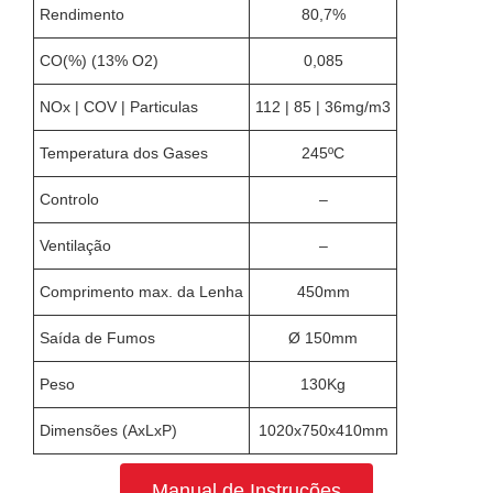
Rendimento
80,7%
CO(%) (13% O2)
0,085
NOx | COV | Particulas
112 | 85 | 36mg/m3
Temperatura dos Gases
245ºC
Controlo
–
Ventilação
–
Comprimento max. da Lenha
450mm
Saída de Fumos
Ø 150mm
Peso
130Kg
Dimensões (AxLxP)
1020x750x410mm
Manual de Instruções