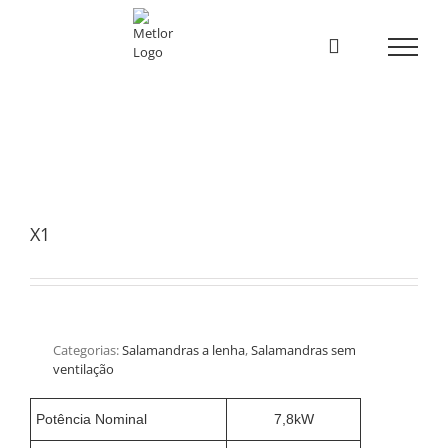
Skip
to
content
X1
Categorias:
Salamandras a lenha
,
Salamandras sem
ventilação
Potência Nominal
7,8kW