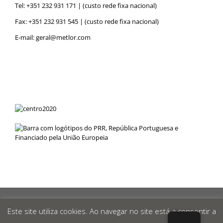
Tel:
+351 232 931 171
| (custo rede fixa nacional)
Fax: +351 232 931 545 | (custo rede fixa nacional)
E-mail:
geral@metlor.com
Metlor
© 2019 Desenvolvido por
RED
OCEAN
|
Política de
Privacidade
|
Canal de Denúncias
|
Este site utiliza cookies. Ao navegar no site está a consentir a