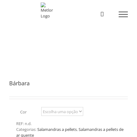
Skip
to
content
Bárbara
Cor
REF:
n.d.
Categorias:
Salamandras a pellets
,
Salamandras a pellets de
ar quente