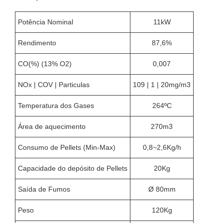
Potência Nominal
11kW
Rendimento
87,6%
CO(%) (13% O2)
0,007
NOx | COV | Particulas
109 | 1 | 20mg/m3
Temperatura dos Gases
264ºC
Área de aquecimento
270m3
Consumo de Pellets (Min-Max)
0,8~2,6Kg/h
Capacidade do depósito de Pellets
20Kg
Saída de Fumos
Ø 80mm
Peso
120Kg