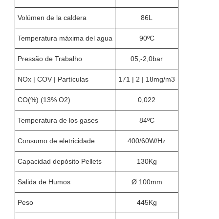
Volúmen de la caldera
86L
Temperatura máxima del agua
90ºC
Pressão de Trabalho
05,-2,0bar
NOx | COV | Partículas
171 | 2 | 18mg/m3
CO(%) (13% O2)
0,022
Temperatura de los gases
84ºC
Consumo de eletricidade
400/60W/Hz
Capacidad depósito Pellets
130Kg
Salida de Humos
Ø 100mm
Peso
445Kg