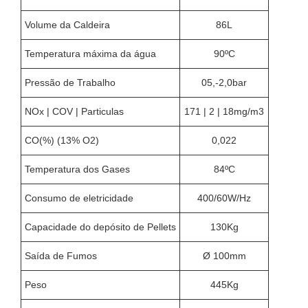
Volume da Caldeira
86L
Temperatura máxima da água
90ºC
Pressão de Trabalho
05,-2,0bar
NOx | COV | Particulas
171 | 2 | 18mg/m3
CO(%) (13% O2)
0,022
Temperatura dos Gases
84ºC
Consumo de eletricidade
400/60W/Hz
Capacidade do depósito de Pellets
130Kg
Saída de Fumos
Ø 100mm
Peso
445Kg