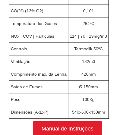
CO(%) (13% O2)
0,101
Temperatura dos Gases
264ºC
NOx | COV | Particulas
114 | 70 | 29mg/m3
Controlo
Termoclik 50ºC
Ventilação
132m3
Comprimento max. da Lenha
420mm
Saída de Fumos
Ø 150mm
Peso
100Kg
Dimensões (AxLxP)
540x600x430mm
Manual de Instruções