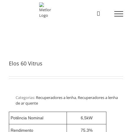
Skip
to
content
Elos 60 Vitrus
Categorias:
Recuperadores a lenha
,
Recuperadores a lenha
de ar quente
Potência Nominal
6,5kW
Rendimento
75,3%