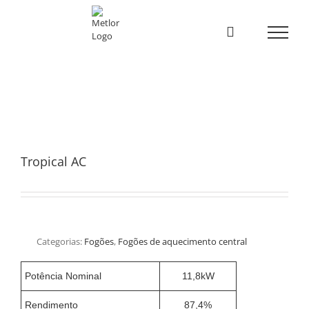
Skip
to
content
Tropical AC
Categorias:
Fogões
,
Fogões de aquecimento central
Potência Nominal
11,8kW
Rendimento
87,4%