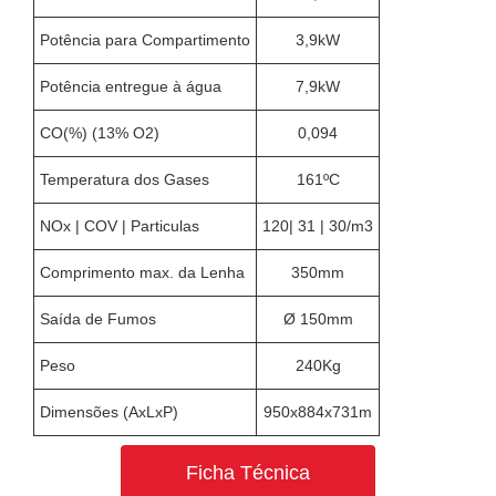
Potência para Compartimento
3,9kW
Potência entregue à água
7,9kW
CO(%) (13% O2)
0,094
Temperatura dos Gases
161ºC
NOx | COV | Particulas
120| 31 | 30/m3
Comprimento max. da Lenha
350mm
Saída de Fumos
Ø 150mm
Peso
240Kg
Dimensões (AxLxP)
950x884x731m
Ficha Técnica