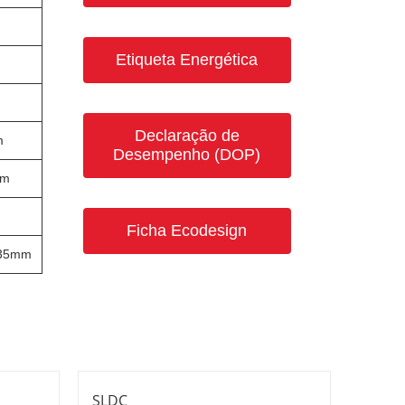
Etiqueta Energética
Declaração de
m
Desempenho (DOP)
mm
Ficha Ecodesign
435mm
SLDC