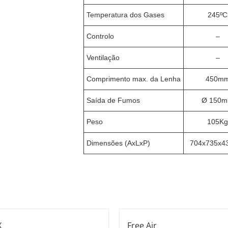
Temperatura dos Gases
245ºC
Controlo
–
Ventilação
–
Comprimento max. da Lenha
450m
Saída de Fumos
Ø 150
Peso
105Kg
Dimensões (AxLxP)
704x735x
X
Free Air