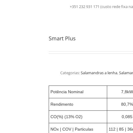
+351 232 931 171 (custo rede fix
Smart Plus
Categorias:
Salamandras a lenha
,
Salaman
Potência Nominal
7,8kW
Rendimento
80,7%
CO(%) (13% O2)
0,085
NOx | COV | Particulas
112 | 85 | 3