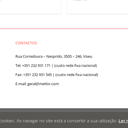
CONTACTOS
Rua Corredoura – Nesprido, 3505 – 246, Viseu
Tel:
+351 232 931 171
| (custo rede fixa nacional)
Fax: +351 232 931 545 | (custo rede fixa nacional)
E-mail:
geral@metlor.com
vacidade
|
Canal de Denúncias
|
a cookies. Ao navegar no site está a consentir a sua utilização.
Ler 