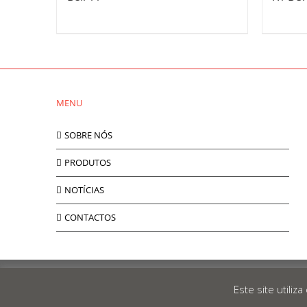
MENU
SOBRE NÓS
PRODUTOS
NOTÍCIAS
CONTACTOS
Metlor
© 2019 Desenvolvido por
RED
OCEAN
|
Política de Pri
Este site utiliz