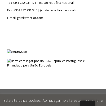
Tel:
+351 232 931 171
| (custo rede fixa nacional)
Fax: +351 232 931 545 | (custo rede fixa nacional)
E-mail:
geral@metlor.com
Metlor
© 2019 Desenvolvido por
RED
OCEAN
|
Política de
Privacidade
|
Canal de Denúncias
|
Este site utiliza cookies. Ao navegar no site está a consentir a