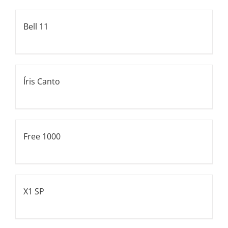
Bell 11
Íris Canto
Free 1000
X1 SP