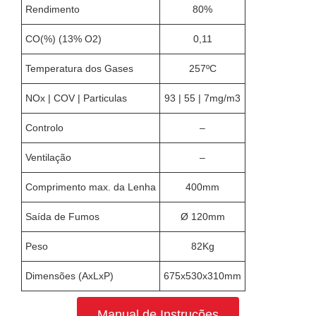
Rendimento
80%
CO(%) (13% O2)
0,11
Temperatura dos Gases
257ºC
NOx | COV | Particulas
93 | 55 | 7mg/m3
Controlo
–
Ventilação
–
Comprimento max. da Lenha
400mm
Saída de Fumos
Ø 120mm
Peso
82Kg
Dimensões (AxLxP)
675x530x310mm
Manual de Instruções