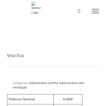
Skip
to
content
Viso Eco
Categorias:
Salamandras a lenha
,
Salamandras sem
ventilação
Potência Nominal
6,6kW