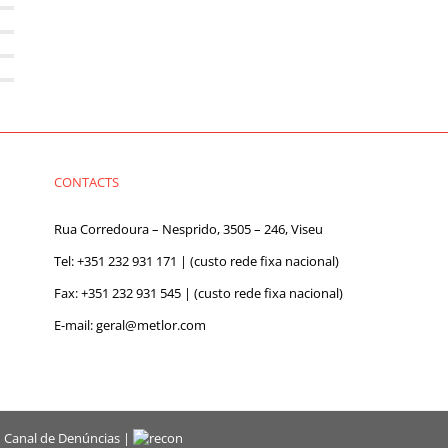
CONTACTS
Rua Corredoura – Nesprido, 3505 – 246, Viseu
Tel:
+351 232 931 171
| (custo rede fixa nacional)
Fax: +351 232 931 545 | (custo rede fixa nacional)
E-mail:
geral@metlor.com
|
Canal de Denúncias
|