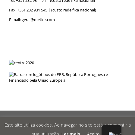
Tel:
+351 232 931 171
| (custo rede fixa nacional)
Fax: +351 232 931 545 | (custo rede fixa nacional)
E-mail:
geral@metlor.com
Metlor
© 2019 Desenvolvido por
RED
OCEAN
|
Privacy Policy
|
Este site utiliza cookies. Ao navegar no site está a consentir a
Canal de Denúncias
|
sua utilização.
Ler mais
Aceito