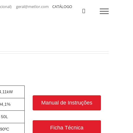
a nacional) geral@metlor.com
CATÁLOGO
4,11kW
Manual de Instruções
94,1%
50L
Ficha Técnica
90ºC