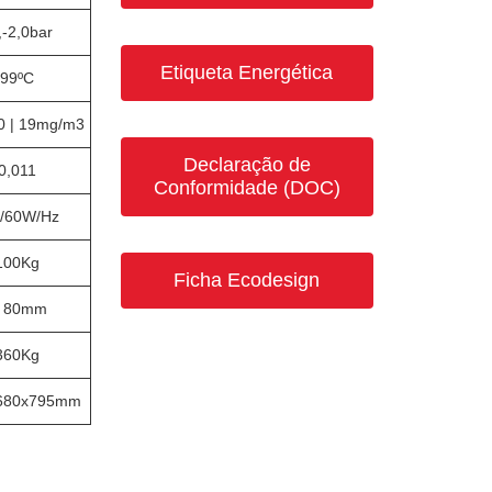
,-2,0bar
Etiqueta Energética
99ºC
10 | 19mg/m3
Declaração de
0,011
Conformidade (DOC)
/60W/Hz
100Kg
Ficha Ecodesign
 80mm
360Kg
680x795mm