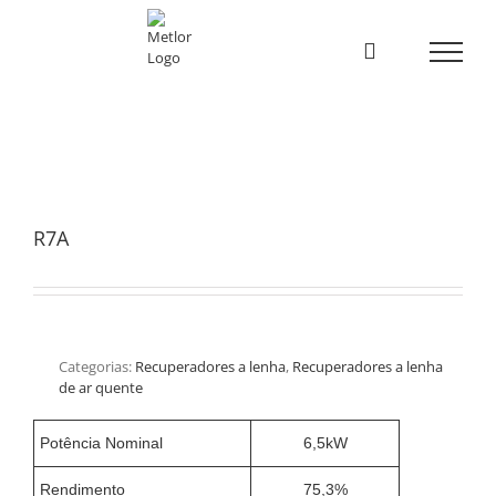
Skip
to
content
R7A
Categorias:
Recuperadores a lenha
,
Recuperadores a lenha
de ar quente
Potência Nominal
6,5kW
Rendimento
75,3%