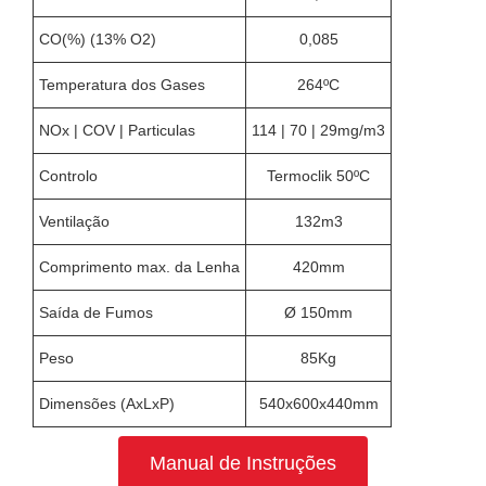
CO(%) (13% O2)
0,085
Temperatura dos Gases
264ºC
NOx | COV | Particulas
114 | 70 | 29mg/m3
Controlo
Termoclik 50ºC
Ventilação
132m3
Comprimento max. da Lenha
420mm
Saída de Fumos
Ø 150mm
Peso
85Kg
Dimensões (AxLxP)
540x600x440mm
Manual de Instruções