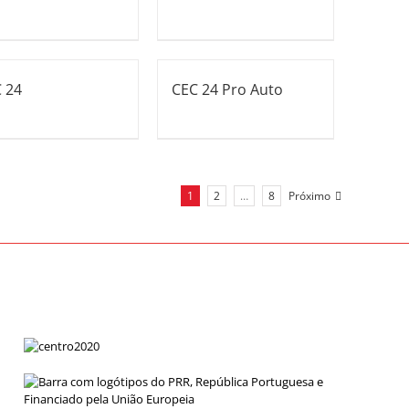
 24
CEC 24 Pro Auto
1
2
…
8
Próximo