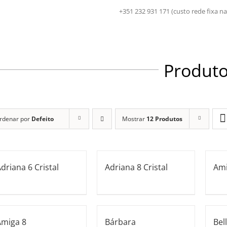
+351 232 931 171 (custo rede fix
Produt
rdenar por
Defeito
Mostrar
12 Produtos
driana 6 Cristal
Adriana 8 Cristal
Ami
Amiga 8
Bárbara
Bel