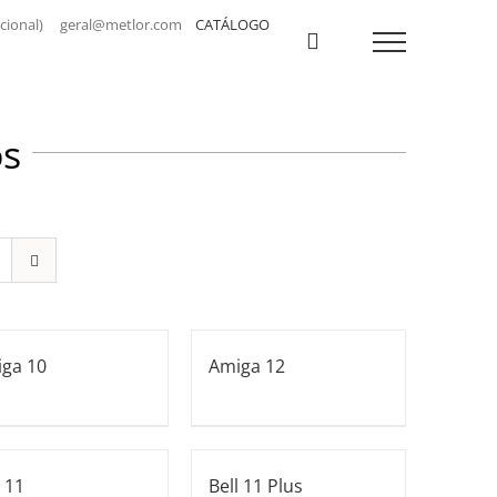
a nacional) geral@metlor.com
CATÁLOGO
os
ga 10
Amiga 12
l 11
Bell 11 Plus