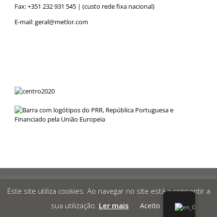
Fax: +351 232 931 545 | (custo rede fixa nacional)
E-mail:
geral@metlor.com
Metlor
© 2019 Desenvolvido por
RED
OCEAN
|
Privacy Policy
|
Este site utiliza cookies. Ao navegar no site está a consentir a
Canal de Denúncias
|
sua utilização.
Ler mais
Aceito