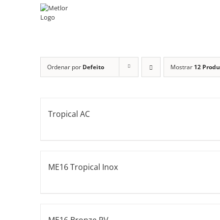
Skip
to
content
Ordenar por
Defeito
Mostrar
12 Produ
Tropical AC
ME16 Tropical Inox