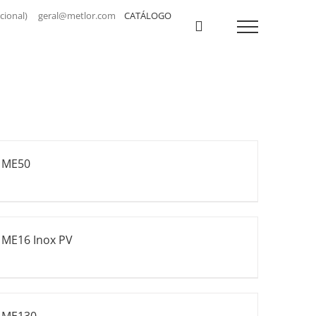
a nacional) geral@metlor.com
CATÁLOGO
ME50
ME16 Inox PV