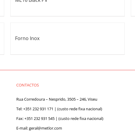
ME16 Black PV
Forno Inox
CONTACTOS
Rua Corredoura – Nesprido, 3505 – 246, Viseu
Tel:
+351 232 931 171
| (custo rede fixa nacional)
Fax: +351 232 931 545 | (custo rede fixa nacional)
E-mail:
geral@metlor.com