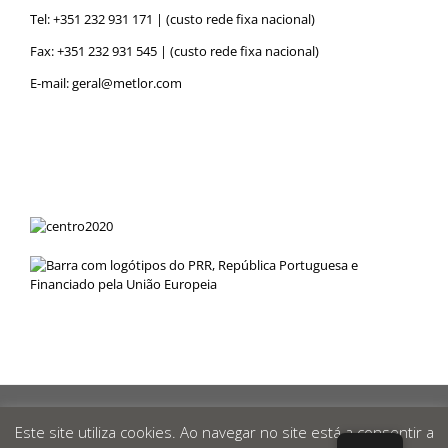
Tel:
+351 232 931 171
| (custo rede fixa nacional)
Fax: +351 232 931 545 | (custo rede fixa nacional)
E-mail:
geral@metlor.com
Metlor
© 2019 Desenvolvido por
RED
OCEAN
|
Política de
Este site utiliza cookies. Ao navegar no site está a consentir a
Privacidade
|
Canal de Denúncias
|